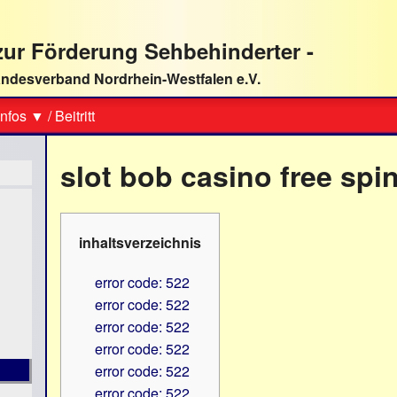
ur Förderung Sehbehinderter -
ndesverband Nordrhein-Westfalen e.V.
Suche
nfos ▼
/
Beitritt
slot bob casino free spi
inhaltsverzeichnis
error code: 522
error code: 522
error code: 522
error code: 522
error code: 522
error code: 522