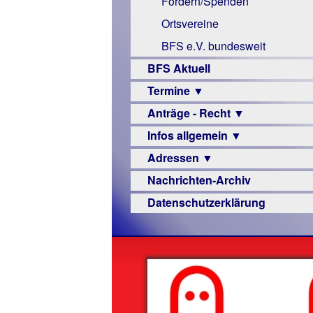
Fördern/Spenden
Links
Ortsvereine
BFS e.V. bundesweit
BFS Aktuell
Termine ▼
Anträge - Recht ▼
Veranstaltungsprogramme
Infos allgemein ▼
Archiv
Urteile
Adressen ▼
Sehbehinderung
Nachrichten-Archiv
Frühförderung
Augenoptiker
Datenschutzerklärung
Schule
Berufsbildungswerke
Ausbildung
Berufsförderungswerke
–
Familienratgeber
Beruf
Hörbüchereien
Senioren
Reha-
Hilfsmittel
Lehrer