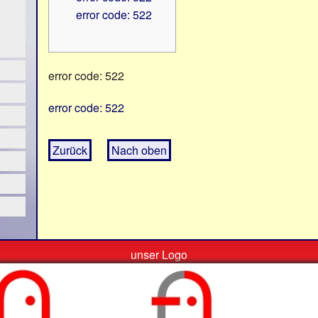
error code: 522
error code: 522
error code: 522
Zurück
Nach oben
unser Logo