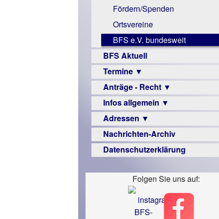
Monokular
Fördern/Spenden
Mac
Ortsvereine
Instagram-
BFS e.V. bundesweit
Links
BFS Aktuell
Termine ▼
Anträge - Recht ▼
Veranstaltungsprogramme
Infos allgemein ▼
Archiv
Urteile
Adressen ▼
Sehbehinderung
Nachrichten-Archiv
Frühförderung
Augenoptiker
Datenschutzerklärung
Schule
Berufsbildungswerke
Ausbildung
Berufsförderungswerke
–
Folgen Sie uns auf:
Familienratgeber
Beruf
Hörbüchereien
Senioren
Reha-