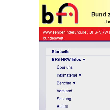
direkt
zum
Bund z
Textinhalt
La
www.sehbehinderung.de
/
BFS-NRW I
Sie
bundesweit
sind
Hauptmenü
hier
Startseite
BFS-NRW Infos ▼
Über uns
Infomaterial ▼
Berichte ▼
Visus
Zeitschrift
Vorstand
Archiv
LPF-
Berichte
Satzung
Broschüre
Beitritt