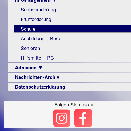
Berichte
Visus
Urteile
Sehbehinderung
▼
Zeitschrift
Frühförderung
Vorstand
LPF-
Archiv
Broschüre
Berichte
Schule
Satzung
Monokular
Ausbildung – Beruf
Beitritt
Mac
Senioren
Fördern/Spenden
Instagram-
Hilfsmittel - PC
Ortsvereine
Links
Adressen ▼
BFS
e.V.
Nachrichten-Archiv
Augenoptiker
bundesweit
Berufsbildungswerke
Datenschutzerklärung
Berufsförderungswerke
Folgen Sie uns auf:
Familienratgeber
Hörbüchereien
Reha-
Lehrer