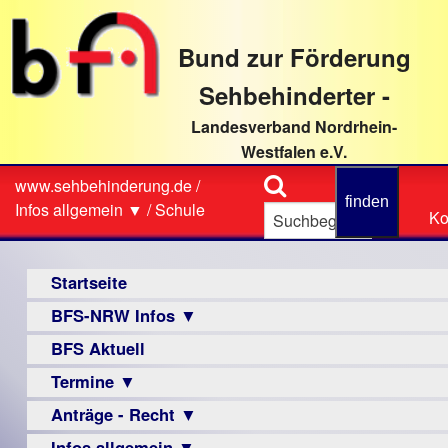
direkt
zum
Bund zur Förderung
Textinhalt
Sehbehinderter -
Landesverband Nordrhein-
Westfalen e.V.
Suche
www.sehbehinderung.de
/
Z
Sie
Infos allgemein ▼
/
Schule
Ko
Ko
sind
hier
Hauptmenü
Startseite
BFS-NRW Infos ▼
BFS Aktuell
Über
uns
Termine ▼
Infomaterial
Anträge - Recht ▼
Veranstaltungsprogramme
▼
Infos allgemein ▼
Archiv