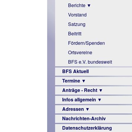
Berichte ▼
Vorstand
Archiv
Berichte
Satzung
Beitritt
Fördern/Spenden
Ortsvereine
BFS e.V. bundesweit
BFS Aktuell
Termine ▼
Anträge - Recht ▼
Veranstaltungsprogramme
Infos allgemein ▼
Archiv
Urteile
Adressen ▼
Sehbehinderung
Nachrichten-Archiv
Frühförderung
Augenoptiker
Datenschutzerklärung
Schule
Berufsbildungswerke