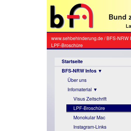
direkt
zum
Bund z
Textinhalt
La
www.sehbehinderung.de
/
BFS-NRW I
Sie
LPF-Broschüre
sind
Hauptmenü
hier
Startseite
BFS-NRW Infos ▼
Über uns
Infomaterial ▼
Visus Zeitschrift
LPF-Broschüre
Monokular Mac
Instagram-Links