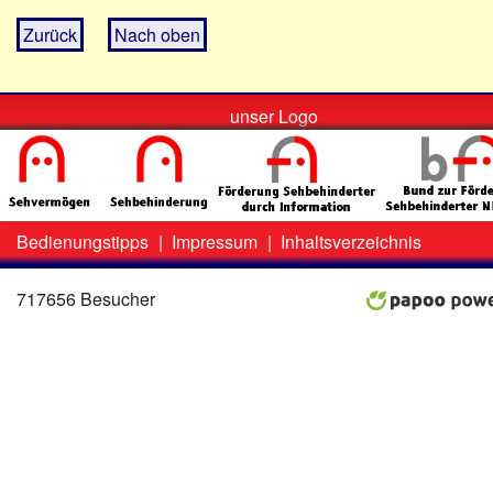
Zurück
Nach oben
unser Logo
Bedienungstipps
|
Impressum
|
Inhaltsverzeichnis
Zweit-
Lo
Menü
717656 Besucher