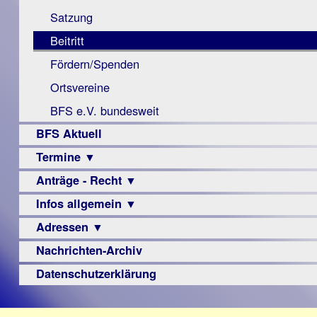
Monokular
Berichte
Satzung
Mac
Beitritt
Instagram-
Fördern/Spenden
Links
Ortsvereine
BFS e.V. bundesweit
BFS Aktuell
Termine ▼
Anträge - Recht ▼
Veranstaltungsprogramme
Infos allgemein ▼
Archiv
Urteile
Adressen ▼
Sehbehinderung
Frühförderung
Nachrichten-Archiv
Augenoptiker
Schule
Berufsbildungswerke
Datenschutzerklärung
Ausbildung
Berufsförderungswerke
–