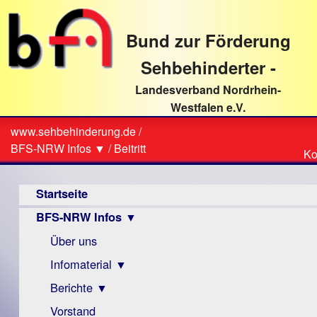
direkt
zum
Bund zur Förderung
Textinhalt
Sehbehinderter -
Landesverband Nordrhein-
Westfalen e.V.
Suche
www.sehbehinderung.de
/
Z
Sie
BFS-NRW Infos ▼
/
Beitritt
Ko
Ko
sind
Hauptmenü
hier
Startseite
BFS-NRW Infos ▼
Über uns
Infomaterial ▼
Berichte ▼
Visus
Zeitschrift
Vorstand
Archiv