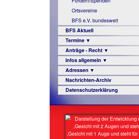
Fördern/Spenden
Links
Ortsvereine
BFS e.V. bundesweit
BFS Aktuell
Termine ▼
Anträge - Recht ▼
Veranstaltungsprogramme
Infos allgemein ▼
Archiv
Urteile
Adressen ▼
Sehbehinderung
Nachrichten-Archiv
Frühförderung
Augenoptiker
Datenschutzerklärung
Schule
Berufsbildungswerke
Ausbildung
Berufsförderungswerke
–
Familienratgeber
Beruf
Hörbüchereien
Senioren
Reha-
Hilfsmittel
Lehrer