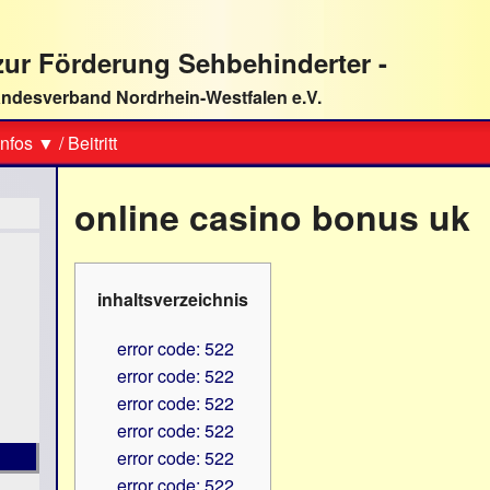
ur Förderung Sehbehinderter -
ndesverband Nordrhein-Westfalen e.V.
Suche
nfos ▼
/
Beitritt
online casino bonus uk
inhaltsverzeichnis
error code: 522
error code: 522
error code: 522
error code: 522
error code: 522
error code: 522