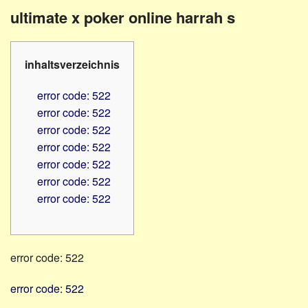
Familienratgeber
Beruf
ultimate x poker online harrah s
Hörbüchereien
Senioren
Reha-
Hilfsmittel
Lehrer
inhaltsverzeichnis
-
Schulen
PC
error code: 522
Verbände
error code: 522
error code: 522
error code: 522
error code: 522
error code: 522
error code: 522
error code: 522
error code: 522