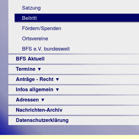
Monokular
Berichte
Satzung
Mac
Beitritt
Instagram-
Fördern/Spenden
Links
Ortsvereine
BFS e.V. bundesweit
BFS Aktuell
Termine ▼
Anträge - Recht ▼
Veranstaltungsprogramme
Infos allgemein ▼
Archiv
Urteile
Adressen ▼
Sehbehinderung
Frühförderung
Nachrichten-Archiv
Augenoptiker
Schule
Berufsbildungswerke
Datenschutzerklärung
Ausbildung
Berufsförderungswerke
–