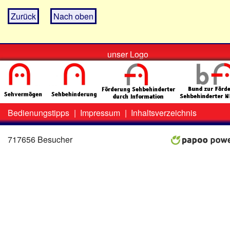
Zurück
Nach oben
unser Logo
Bedienungstipps
|
Impressum
|
Inhaltsverzeichnis
Zweit-
Lo
Menü
717656 Besucher