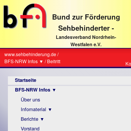
direkt
zum
Bund zur Förderung
Textinhalt
Sehbehinderter -
Landesverband Nordrhein-
Westfalen e.V.
Suche
www.sehbehinderung.de
/
Z
Sie
BFS-NRW Infos ▼
/
Beitritt
Ko
Ko
sind
Hauptmenü
hier
Startseite
BFS-NRW Infos ▼
Über uns
Infomaterial ▼
Berichte ▼
Visus
Zeitschrift
Vorstand
Archiv