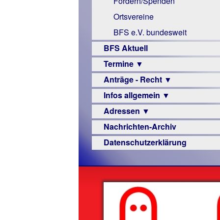
Fördern/Spenden
Links
Ortsvereine
BFS e.V. bundesweit
BFS Aktuell
Termine ▼
Anträge - Recht ▼
Veranstaltungsprogramme
Infos allgemein ▼
Archiv
Urteile
Adressen ▼
Sehbehinderung
Nachrichten-Archiv
Frühförderung
Augenoptiker
Datenschutzerklärung
Schule
Berufsbildungswerke
Ausbildung
Berufsförderungswerke
–
Familienratgeber
Beruf
Hörbüchereien
Senioren
Reha-
Hilfsmittel
Lehrer