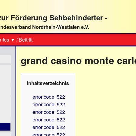
ur Förderung Sehbehinderter -
ndesverband Nordrhein-Westfalen e.V.
Suche
nfos ▼
/
Beitritt
grand casino monte carl
inhaltsverzeichnis
error code: 522
error code: 522
error code: 522
error code: 522
error code: 522
error code: 522