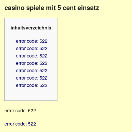
Familienratgeber
Beruf
casino spiele mit 5 cent einsatz
Hörbüchereien
Senioren
Reha-
Hilfsmittel
Lehrer
inhaltsverzeichnis
-
Schulen
PC
error code: 522
Verbände
error code: 522
error code: 522
error code: 522
error code: 522
error code: 522
error code: 522
error code: 522
error code: 522