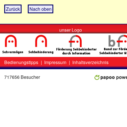
Zurück
Nach oben
unser Logo
Bedienungstipps
|
Impressum
|
Inhaltsverzeichnis
Zweit-
Lo
Menü
717656 Besucher