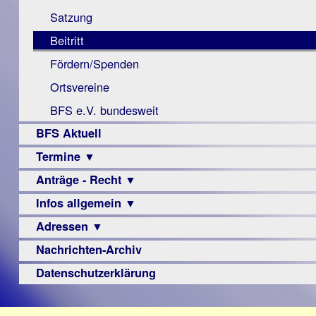
Monokular
Berichte
Satzung
Mac
Beitritt
Instagram-
Fördern/Spenden
Links
Ortsvereine
BFS e.V. bundesweit
BFS Aktuell
Termine ▼
Anträge - Recht ▼
Veranstaltungsprogramme
Infos allgemein ▼
Archiv
Urteile
Adressen ▼
Sehbehinderung
Frühförderung
Nachrichten-Archiv
Augenoptiker
Schule
Berufsbildungswerke
Datenschutzerklärung
Ausbildung
Berufsförderungswerke
–