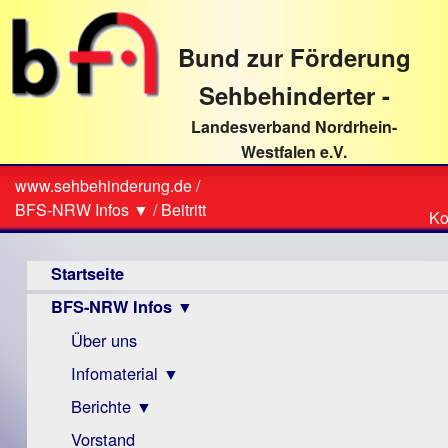
direkt
zum
Bund zur Förderung
Textinhalt
Sehbehinderter -
Landesverband Nordrhein-
Westfalen e.V.
Suche
www.sehbehinderung.de
/
Z
Sie
BFS-NRW Infos ▼
/
Beitritt
Ko
Ko
sind
Hauptmenü
hier
Startseite
BFS-NRW Infos ▼
Über uns
Infomaterial ▼
Berichte ▼
Visus
Zeitschrift
Vorstand
Archiv