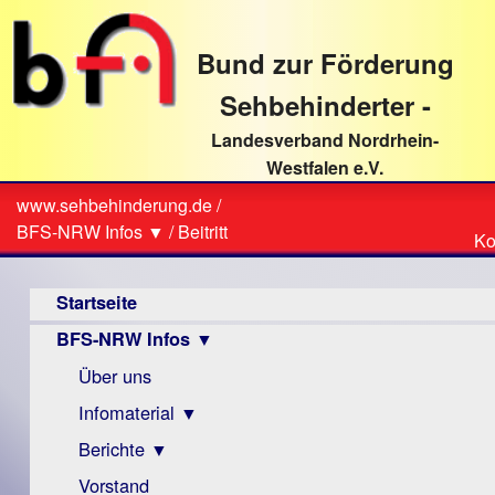
direkt
zum
Bund zur Förderung
Textinhalt
Sehbehinderter -
Landesverband Nordrhein-
Westfalen e.V.
Suche
www.sehbehinderung.de
/
Z
Sie
BFS-NRW Infos ▼
/
Beitritt
Ko
Ko
sind
Hauptmenü
hier
Startseite
BFS-NRW Infos ▼
Über uns
Infomaterial ▼
Berichte ▼
Visus
Zeitschrift
Vorstand
Archiv