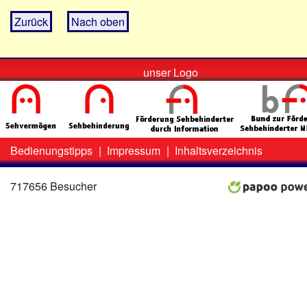
Zurück
Nach oben
unser Logo
Bedienungstipps
|
Impressum
|
Inhaltsverzeichnis
Zweit-
Lo
Menü
717656 Besucher