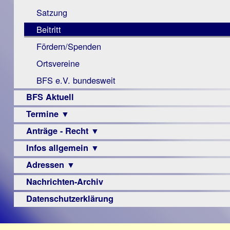
Monokular
Berichte
Satzung
Mac
Beitritt
Instagram-
Fördern/Spenden
Links
Ortsvereine
BFS e.V. bundesweit
BFS Aktuell
Termine ▼
Anträge - Recht ▼
Veranstaltungsprogramme
Infos allgemein ▼
Archiv
Urteile
Adressen ▼
Sehbehinderung
Frühförderung
Nachrichten-Archiv
Augenoptiker
Schule
Berufsbildungswerke
Datenschutzerklärung
Ausbildung
Berufsförderungswerke
–