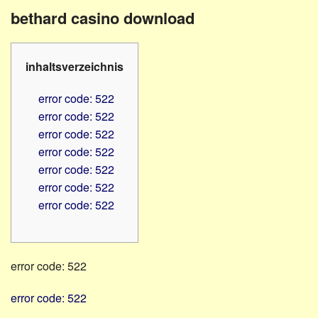
Familienratgeber
Beruf
bethard casino download
Hörbüchereien
Senioren
Reha-
Hilfsmittel
Lehrer
inhaltsverzeichnis
-
Schulen
PC
error code: 522
Verbände
error code: 522
error code: 522
error code: 522
error code: 522
error code: 522
error code: 522
error code: 522
error code: 522