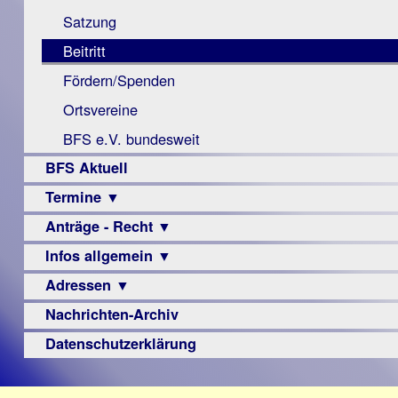
Monokular
Berichte
Satzung
Mac
Beitritt
Instagram-
Fördern/Spenden
Links
Ortsvereine
BFS e.V. bundesweit
BFS Aktuell
Termine ▼
Anträge - Recht ▼
Veranstaltungsprogramme
Infos allgemein ▼
Archiv
Urteile
Adressen ▼
Sehbehinderung
Frühförderung
Nachrichten-Archiv
Augenoptiker
Schule
Berufsbildungswerke
Datenschutzerklärung
Ausbildung
Berufsförderungswerke
–