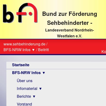
direkt
zum
Bund zur Förderung
Textinhalt
Sehbehinderter -
Landesverband Nordrhein-
Westfalen e.V.
Suche
www.sehbehinderung.de
/
Z
Sie
BFS-NRW Infos ▼
/
Beitritt
Ko
Ko
sind
Hauptmenü
hier
Startseite
BFS-NRW Infos ▼
Über uns
Infomaterial ▼
Berichte ▼
Visus
Zeitschrift
Vorstand
Archiv