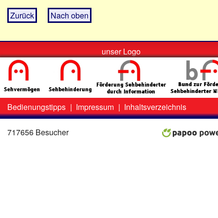
Zurück
Nach oben
unser Logo
Bedienungstipps
|
Impressum
|
Inhaltsverzeichnis
Zweit-
Lo
Menü
717656 Besucher