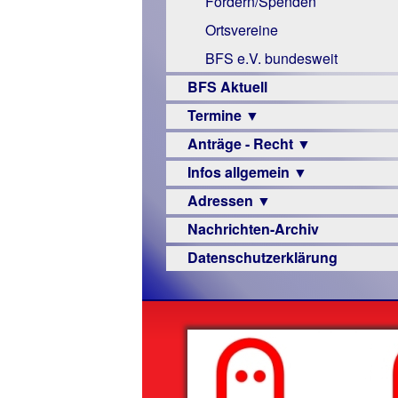
Fördern/Spenden
Links
Ortsvereine
BFS e.V. bundesweit
BFS Aktuell
Termine ▼
Anträge - Recht ▼
Veranstaltungsprogramme
Infos allgemein ▼
Archiv
Urteile
Adressen ▼
Sehbehinderung
Nachrichten-Archiv
Frühförderung
Augenoptiker
Datenschutzerklärung
Schule
Berufsbildungswerke
Ausbildung
Berufsförderungswerke
–
Familienratgeber
Beruf
Hörbüchereien
Senioren
Reha-
Hilfsmittel
Lehrer