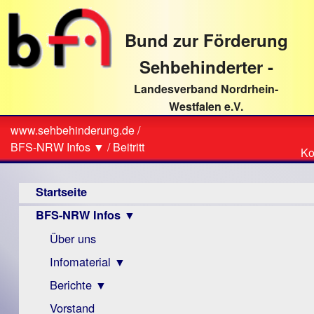
direkt
zum
Bund zur Förderung
Textinhalt
Sehbehinderter -
Landesverband Nordrhein-
Westfalen e.V.
Suche
www.sehbehinderung.de
/
Z
Sie
BFS-NRW Infos ▼
/
Beitritt
Ko
Ko
sind
Hauptmenü
hier
Startseite
BFS-NRW Infos ▼
Über uns
Infomaterial ▼
Berichte ▼
Visus
Zeitschrift
Vorstand
Archiv