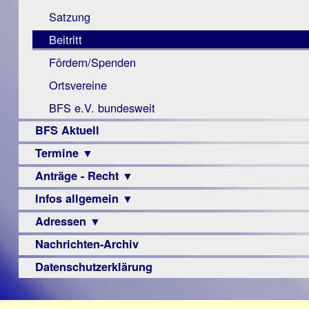
Monokular
Berichte
Satzung
Mac
Beitritt
Instagram-
Fördern/Spenden
Links
Ortsvereine
BFS e.V. bundesweit
BFS Aktuell
Termine ▼
Anträge - Recht ▼
Veranstaltungsprogramme
Infos allgemein ▼
Archiv
Urteile
Adressen ▼
Sehbehinderung
Frühförderung
Nachrichten-Archiv
Augenoptiker
Schule
Berufsbildungswerke
Datenschutzerklärung
Ausbildung
Berufsförderungswerke
–