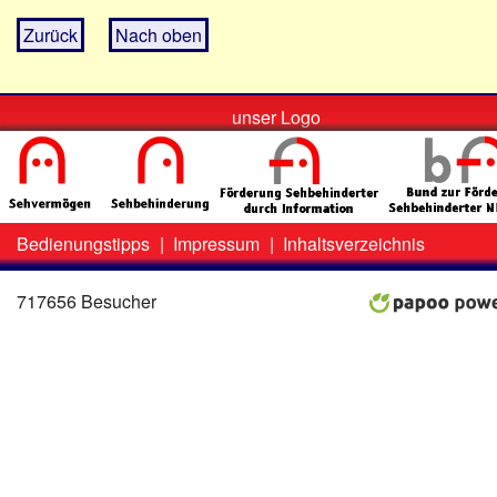
Zurück
Nach oben
unser Logo
Bedienungstipps
|
Impressum
|
Inhaltsverzeichnis
Zweit-
Lo
Menü
717656 Besucher