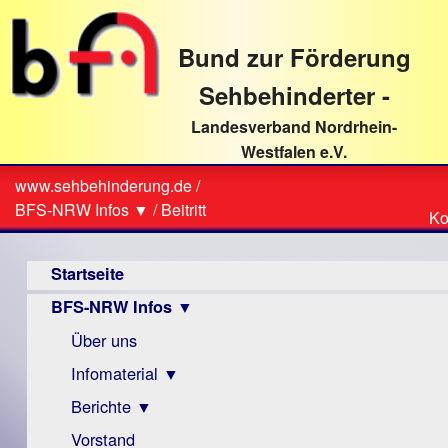
direkt
zum
Bund zur Förderung
Textinhalt
Sehbehinderter -
Landesverband Nordrhein-
Westfalen e.V.
Suche
www.sehbehinderung.de
/
Z
Sie
BFS-NRW Infos ▼
/
Beitritt
Ko
Ko
sind
Hauptmenü
hier
Startseite
BFS-NRW Infos ▼
Über uns
Infomaterial ▼
Berichte ▼
Visus
Zeitschrift
Vorstand
Archiv