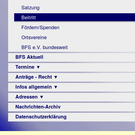
Monokular
Berichte
Satzung
Mac
Beitritt
Instagram-
Fördern/Spenden
Links
Ortsvereine
BFS e.V. bundesweit
BFS Aktuell
Termine ▼
Anträge - Recht ▼
Veranstaltungsprogramme
Infos allgemein ▼
Archiv
Urteile
Adressen ▼
Sehbehinderung
Frühförderung
Nachrichten-Archiv
Augenoptiker
Schule
Berufsbildungswerke
Datenschutzerklärung
Ausbildung
Berufsförderungswerke
–