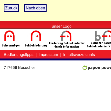
Zurück
Nach oben
unser Logo
Bedienungstipps
|
Impressum
|
Inhaltsverzeichnis
Zweit-
Lo
Menü
717656 Besucher