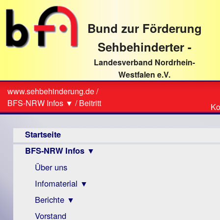
direkt
zum
Bund zur Förderung
Textinhalt
Sehbehinderter -
Landesverband Nordrhein-
Westfalen e.V.
Suche
www.sehbehinderung.de
/
Z
Sie
BFS-NRW Infos ▼
/
Beitritt
Ko
Ko
sind
Hauptmenü
hier
Startseite
BFS-NRW Infos ▼
Über uns
Infomaterial ▼
Berichte ▼
Visus
Zeitschrift
Vorstand
Archiv