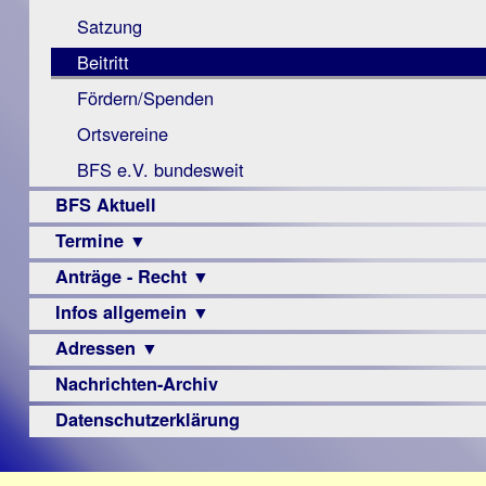
Monokular
Berichte
Satzung
Mac
Beitritt
Instagram-
Fördern/Spenden
Links
Ortsvereine
BFS e.V. bundesweit
BFS Aktuell
Termine ▼
Anträge - Recht ▼
Veranstaltungsprogramme
Infos allgemein ▼
Archiv
Urteile
Adressen ▼
Sehbehinderung
Frühförderung
Nachrichten-Archiv
Augenoptiker
Schule
Berufsbildungswerke
Datenschutzerklärung
Ausbildung
Berufsförderungswerke
–