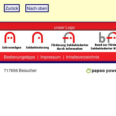
Zurück
Nach oben
unser Logo
Bedienungstipps
|
Impressum
|
Inhaltsverzeichnis
Zweit-
Lo
Menü
717656 Besucher