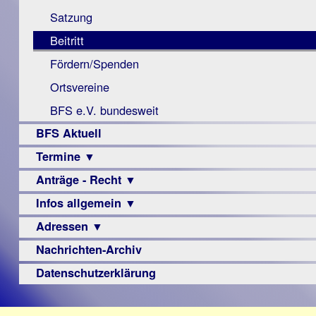
Monokular
Berichte
Satzung
Mac
Beitritt
Instagram-
Fördern/Spenden
Links
Ortsvereine
BFS e.V. bundesweit
BFS Aktuell
Termine ▼
Anträge - Recht ▼
Veranstaltungsprogramme
Infos allgemein ▼
Archiv
Urteile
Adressen ▼
Sehbehinderung
Frühförderung
Nachrichten-Archiv
Augenoptiker
Schule
Berufsbildungswerke
Datenschutzerklärung
Ausbildung
Berufsförderungswerke
–