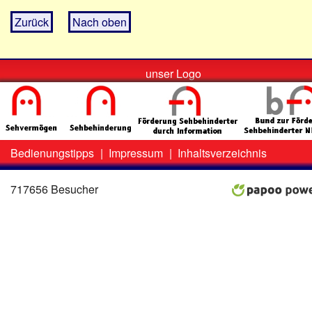
Zurück
Nach oben
unser Logo
Bedienungstipps
|
Impressum
|
Inhaltsverzeichnis
Zweit-
Lo
Menü
717656 Besucher