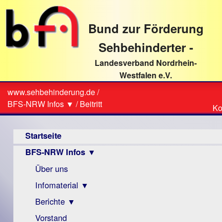
direkt
zum
Bund zur Förderung
Textinhalt
Sehbehinderter -
Landesverband Nordrhein-
Westfalen e.V.
Suche
www.sehbehinderung.de
/
Z
Sie
BFS-NRW Infos ▼
/
Beitritt
Ko
Ko
sind
Hauptmenü
hier
Startseite
BFS-NRW Infos ▼
Über uns
Infomaterial ▼
Berichte ▼
Visus
Zeitschrift
Vorstand
Archiv