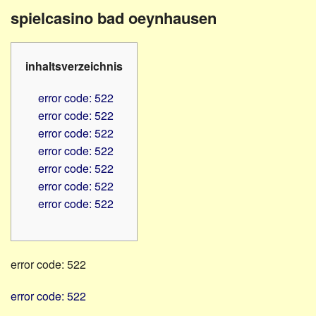
Familienratgeber
Beruf
spielcasino bad oeynhausen
Hörbüchereien
Senioren
Reha-
Hilfsmittel
Lehrer
inhaltsverzeichnis
-
Schulen
PC
error code: 522
Verbände
error code: 522
error code: 522
error code: 522
error code: 522
error code: 522
error code: 522
error code: 522
error code: 522