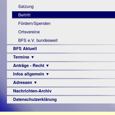
Monokular
Berichte
Satzung
Mac
Beitritt
Instagram-
Fördern/Spenden
Links
Ortsvereine
BFS e.V. bundesweit
BFS Aktuell
Termine ▼
Anträge - Recht ▼
Veranstaltungsprogramme
Infos allgemein ▼
Archiv
Urteile
Adressen ▼
Sehbehinderung
Frühförderung
Nachrichten-Archiv
Augenoptiker
Schule
Berufsbildungswerke
Datenschutzerklärung
Ausbildung
Berufsförderungswerke
–