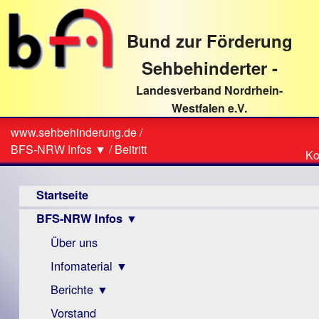
direkt
zum
Bund zur Förderung
Textinhalt
Sehbehinderter -
Landesverband Nordrhein-
Westfalen e.V.
Suche
www.sehbehinderung.de
/
Z
Sie
BFS-NRW Infos ▼
/
Beitritt
Ko
Ko
sind
Hauptmenü
hier
Startseite
BFS-NRW Infos ▼
Über uns
Infomaterial ▼
Berichte ▼
Visus
Zeitschrift
Vorstand
Archiv