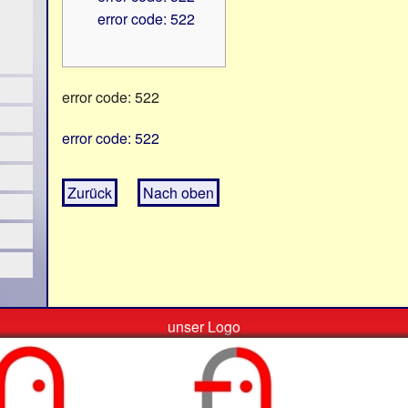
error code: 522
error code: 522
error code: 522
Zurück
Nach oben
unser Logo