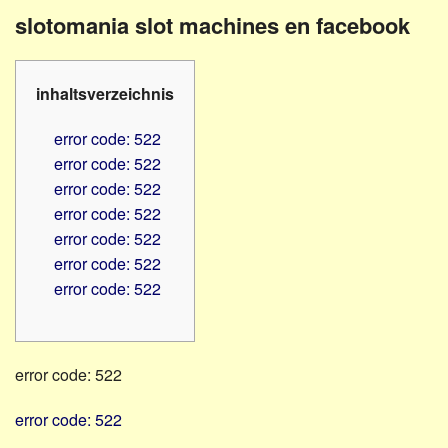
Familienratgeber
Beruf
slotomania slot machines en facebook
Hörbüchereien
Senioren
Reha-
Hilfsmittel
Lehrer
inhaltsverzeichnis
-
Schulen
PC
error code: 522
Verbände
error code: 522
error code: 522
error code: 522
error code: 522
error code: 522
error code: 522
error code: 522
error code: 522