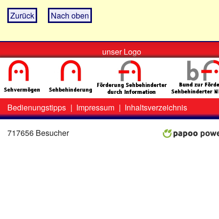
Zurück
Nach oben
unser Logo
Bedienungstipps
|
Impressum
|
Inhaltsverzeichnis
Zweit-
Lo
Menü
717656 Besucher