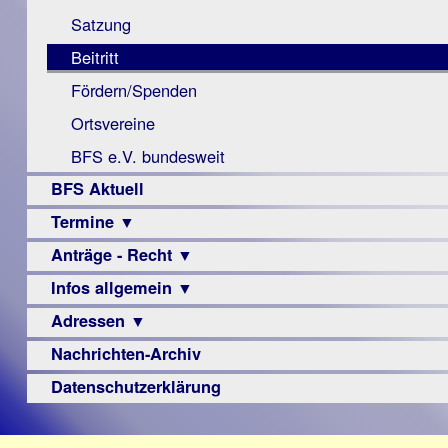
Monokular
Berichte
Satzung
Mac
Beitritt
Instagram-
Fördern/Spenden
Links
Ortsvereine
BFS e.V. bundesweit
BFS Aktuell
Termine ▼
Anträge - Recht ▼
Veranstaltungsprogramme
Infos allgemein ▼
Archiv
Urteile
Adressen ▼
Sehbehinderung
Frühförderung
Nachrichten-Archiv
Augenoptiker
Schule
Berufsbildungswerke
Datenschutzerklärung
Ausbildung
Berufsförderungswerke
–