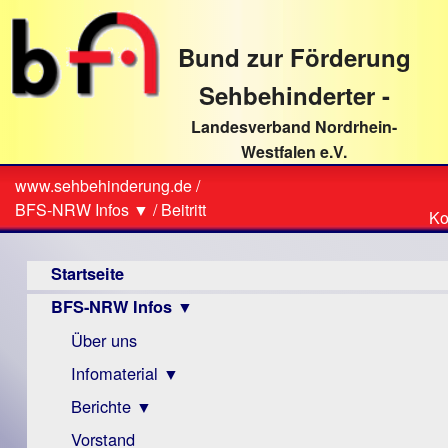
direkt
zum
Bund zur Förderung
Textinhalt
Sehbehinderter -
Landesverband Nordrhein-
Westfalen e.V.
Suche
www.sehbehinderung.de
/
Z
Sie
BFS-NRW Infos ▼
/
Beitritt
Ko
Ko
sind
Hauptmenü
hier
Startseite
BFS-NRW Infos ▼
Über uns
Infomaterial ▼
Berichte ▼
Visus
Zeitschrift
Vorstand
Archiv