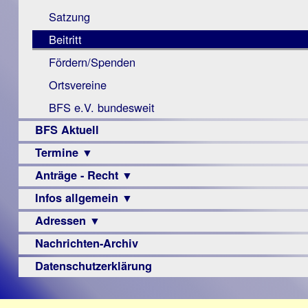
Monokular
Berichte
Satzung
Mac
Beitritt
Instagram-
Fördern/Spenden
Links
Ortsvereine
BFS e.V. bundesweit
BFS Aktuell
Termine ▼
Anträge - Recht ▼
Veranstaltungsprogramme
Infos allgemein ▼
Archiv
Urteile
Adressen ▼
Sehbehinderung
Frühförderung
Nachrichten-Archiv
Augenoptiker
Schule
Berufsbildungswerke
Datenschutzerklärung
Ausbildung
Berufsförderungswerke
–