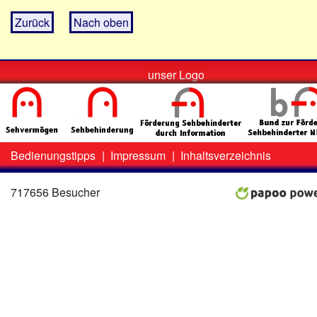
Zurück
Nach oben
unser Logo
Bedienungstipps
|
Impressum
|
Inhaltsverzeichnis
Zweit-
Lo
Menü
717656 Besucher