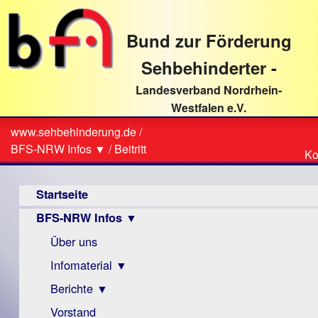
direkt
zum
Bund zur Förderung
Textinhalt
Sehbehinderter -
Landesverband Nordrhein-
Westfalen e.V.
Suche
www.sehbehinderung.de
/
Z
Sie
BFS-NRW Infos ▼
/
Beitritt
Ko
Ko
sind
Hauptmenü
hier
Startseite
BFS-NRW Infos ▼
Über uns
Infomaterial ▼
Berichte ▼
Visus
Zeitschrift
Vorstand
Archiv