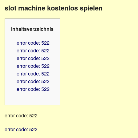
Familienratgeber
Beruf
slot machine kostenlos spielen
Hörbüchereien
Senioren
Reha-
Hilfsmittel
Lehrer
inhaltsverzeichnis
-
Schulen
PC
error code: 522
Verbände
error code: 522
error code: 522
error code: 522
error code: 522
error code: 522
error code: 522
error code: 522
error code: 522