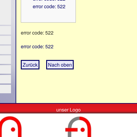
error code: 522
error code: 522
error code: 522
Zurück
Nach oben
unser Logo