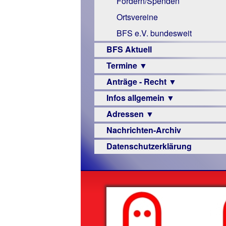
Fördern/Spenden
Links
Ortsvereine
BFS e.V. bundesweit
BFS Aktuell
Termine ▼
Anträge - Recht ▼
Veranstaltungsprogramme
Infos allgemein ▼
Archiv
Urteile
Adressen ▼
Sehbehinderung
Nachrichten-Archiv
Frühförderung
Augenoptiker
Datenschutzerklärung
Schule
Berufsbildungswerke
Ausbildung
Berufsförderungswerke
–
Familienratgeber
Beruf
Hörbüchereien
Senioren
Reha-
Hilfsmittel
Lehrer