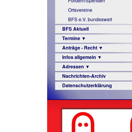
Fördern/Spenden
Links
Ortsvereine
BFS e.V. bundesweit
BFS Aktuell
Termine ▼
Anträge - Recht ▼
Veranstaltungsprogramme
Infos allgemein ▼
Archiv
Urteile
Adressen ▼
Sehbehinderung
Nachrichten-Archiv
Frühförderung
Augenoptiker
Datenschutzerklärung
Schule
Berufsbildungswerke
Ausbildung
Berufsförderungswerke
–
Familienratgeber
Beruf
Hörbüchereien
Senioren
Reha-
Hilfsmittel
Lehrer