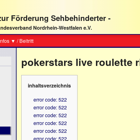
ur Förderung Sehbehinderter -
ndesverband Nordrhein-Westfalen e.V.
Suche
nfos ▼
/
Beitritt
pokerstars live roulette 
inhaltsverzeichnis
error code: 522
error code: 522
error code: 522
error code: 522
error code: 522
error code: 522