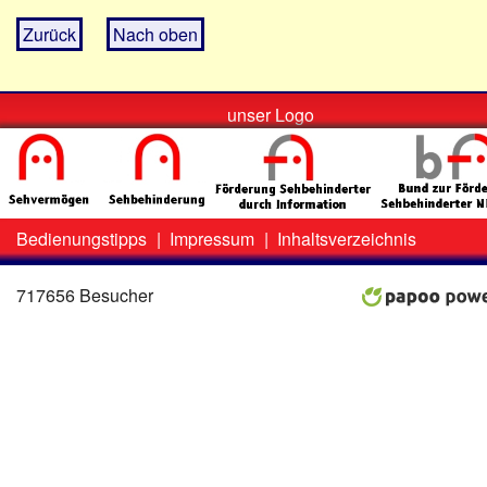
Zurück
Nach oben
unser Logo
Bedienungstipps
|
Impressum
|
Inhaltsverzeichnis
Zweit-
Lo
Menü
717656 Besucher