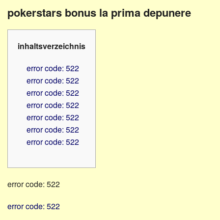
Familienratgeber
Beruf
pokerstars bonus la prima depunere
Hörbüchereien
Senioren
Reha-
Hilfsmittel
Lehrer
inhaltsverzeichnis
-
Schulen
PC
error code: 522
Verbände
error code: 522
error code: 522
error code: 522
error code: 522
error code: 522
error code: 522
error code: 522
error code: 522