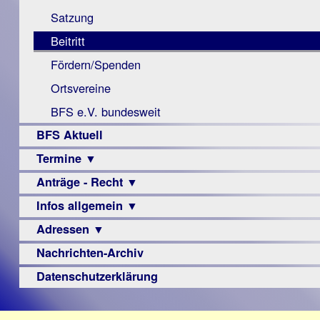
Monokular
Berichte
Satzung
Mac
Beitritt
Instagram-
Fördern/Spenden
Links
Ortsvereine
BFS e.V. bundesweit
BFS Aktuell
Termine ▼
Anträge - Recht ▼
Veranstaltungsprogramme
Infos allgemein ▼
Archiv
Urteile
Adressen ▼
Sehbehinderung
Frühförderung
Nachrichten-Archiv
Augenoptiker
Schule
Berufsbildungswerke
Datenschutzerklärung
Ausbildung
Berufsförderungswerke
–