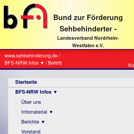
direkt
zum
Bund zur Förderung
Textinhalt
Sehbehinderter -
Landesverband Nordrhein-
Westfalen e.V.
Suche
www.sehbehinderung.de
/
Z
Sie
BFS-NRW Infos ▼
/
Beitritt
Ko
Ko
sind
Hauptmenü
hier
Startseite
BFS-NRW Infos ▼
Über uns
Infomaterial ▼
Berichte ▼
Visus
Zeitschrift
Vorstand
Archiv