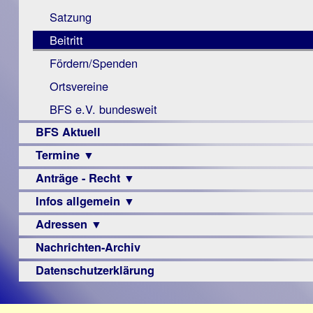
Monokular
Berichte
Satzung
Mac
Beitritt
Instagram-
Fördern/Spenden
Links
Ortsvereine
BFS e.V. bundesweit
BFS Aktuell
Termine ▼
Anträge - Recht ▼
Veranstaltungsprogramme
Infos allgemein ▼
Archiv
Urteile
Adressen ▼
Sehbehinderung
Frühförderung
Nachrichten-Archiv
Augenoptiker
Schule
Berufsbildungswerke
Datenschutzerklärung
Ausbildung
Berufsförderungswerke
–