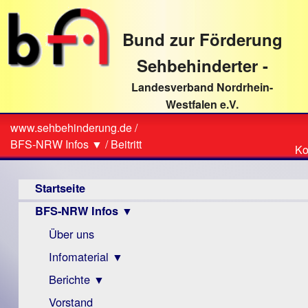
direkt
zum
Bund zur Förderung
Textinhalt
Sehbehinderter -
Landesverband Nordrhein-
Westfalen e.V.
Suche
www.sehbehinderung.de
/
Z
Sie
BFS-NRW Infos ▼
/
Beitritt
Ko
Ko
sind
Hauptmenü
hier
Startseite
BFS-NRW Infos ▼
Über uns
Infomaterial ▼
Berichte ▼
Visus
Zeitschrift
Vorstand
Archiv