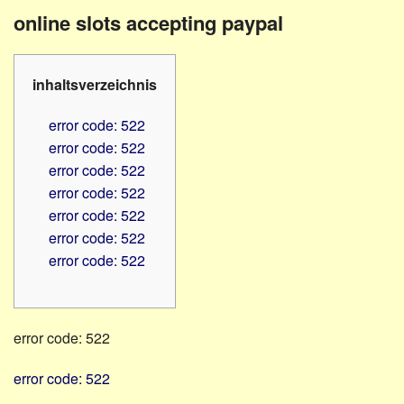
Familienratgeber
Beruf
online slots accepting paypal
Hörbüchereien
Senioren
Reha-
Hilfsmittel
Lehrer
inhaltsverzeichnis
-
Schulen
PC
error code: 522
Verbände
error code: 522
error code: 522
error code: 522
error code: 522
error code: 522
error code: 522
error code: 522
error code: 522