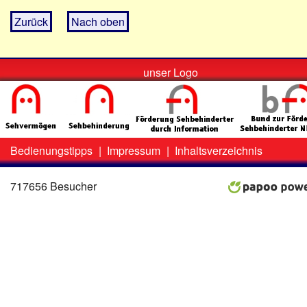
Zurück
Nach oben
unser Logo
Bedienungstipps
|
Impressum
|
Inhaltsverzeichnis
Zweit-
Lo
Menü
717656 Besucher