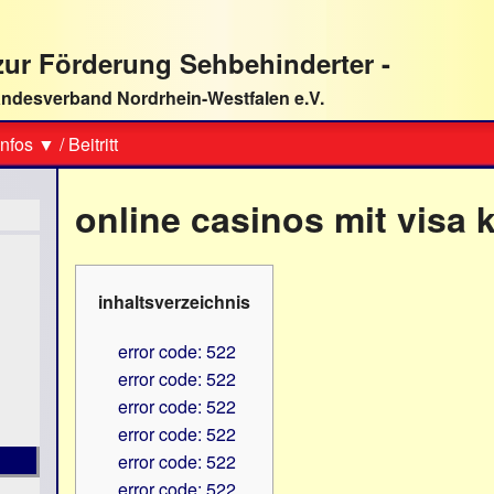
ur Förderung Sehbehinderter -
ndesverband Nordrhein-Westfalen e.V.
Suche
nfos ▼
/
Beitritt
online casinos mit visa 
inhaltsverzeichnis
error code: 522
error code: 522
error code: 522
error code: 522
error code: 522
error code: 522