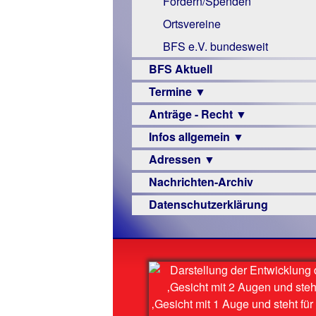
Fördern/Spenden
Links
Ortsvereine
BFS e.V. bundesweit
BFS Aktuell
Termine ▼
Anträge - Recht ▼
Veranstaltungsprogramme
Infos allgemein ▼
Archiv
Urteile
Adressen ▼
Sehbehinderung
Nachrichten-Archiv
Frühförderung
Augenoptiker
Datenschutzerklärung
Schule
Berufsbildungswerke
Ausbildung
Berufsförderungswerke
–
Familienratgeber
Beruf
Hörbüchereien
Senioren
Reha-
Hilfsmittel
Lehrer