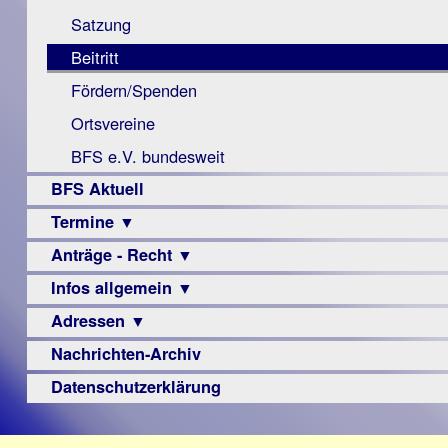
Monokular
Berichte
Satzung
Mac
Beitritt
Instagram-
Fördern/Spenden
Links
Ortsvereine
BFS e.V. bundesweit
BFS Aktuell
Termine ▼
Anträge - Recht ▼
Veranstaltungsprogramme
Infos allgemein ▼
Archiv
Urteile
Adressen ▼
Sehbehinderung
Frühförderung
Nachrichten-Archiv
Augenoptiker
Schule
Berufsbildungswerke
Datenschutzerklärung
Ausbildung
Berufsförderungswerke
–