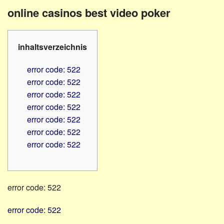
Familienratgeber
Beruf
online casinos best video poker
Hörbüchereien
Senioren
Reha-
Hilfsmittel
Lehrer
inhaltsverzeichnis
-
Schulen
PC
error code: 522
Verbände
error code: 522
error code: 522
error code: 522
error code: 522
error code: 522
error code: 522
error code: 522
error code: 522