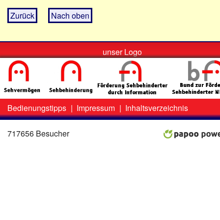
Zurück
Nach oben
unser Logo
Bedienungstipps
|
Impressum
|
Inhaltsverzeichnis
Zweit-
Lo
Menü
717656 Besucher