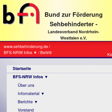
direkt
zum
Bund zur Förderung
Textinhalt
Sehbehinderter -
Landesverband Nordrhein-
Westfalen e.V.
Suche
www.sehbehinderung.de
/
Z
Sie
BFS-NRW Infos ▼
/
Beitritt
Ko
Ko
sind
Hauptmenü
hier
Startseite
BFS-NRW Infos ▼
Über uns
Infomaterial ▼
Berichte ▼
Visus
Zeitschrift
Vorstand
Archiv