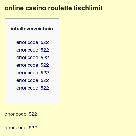
Familienratgeber
Beruf
online casino roulette tischlimit
Hörbüchereien
Senioren
Reha-
Hilfsmittel
Lehrer
inhaltsverzeichnis
-
Schulen
PC
error code: 522
Verbände
error code: 522
error code: 522
error code: 522
error code: 522
error code: 522
error code: 522
error code: 522
error code: 522