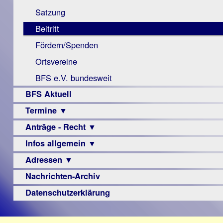
Monokular
Berichte
Satzung
Mac
Beitritt
Instagram-
Fördern/Spenden
Links
Ortsvereine
BFS e.V. bundesweit
BFS Aktuell
Termine ▼
Anträge - Recht ▼
Veranstaltungsprogramme
Infos allgemein ▼
Archiv
Urteile
Adressen ▼
Sehbehinderung
Frühförderung
Nachrichten-Archiv
Augenoptiker
Schule
Berufsbildungswerke
Datenschutzerklärung
Ausbildung
Berufsförderungswerke
–