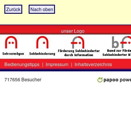
Zurück
Nach oben
unser Logo
Bedienungstipps
|
Impressum
|
Inhaltsverzeichnis
Zweit-
Lo
Menü
717656 Besucher