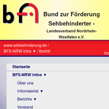
direkt
zum
Bund zur Förderung
Textinhalt
Sehbehinderter -
Landesverband Nordrhein-
Westfalen e.V.
Suche
www.sehbehinderung.de
/
Z
Sie
BFS-NRW Infos ▼
/
Beitritt
Ko
Ko
sind
Hauptmenü
hier
Startseite
BFS-NRW Infos ▼
Über uns
Infomaterial ▼
Berichte ▼
Visus
Zeitschrift
Vorstand
Archiv