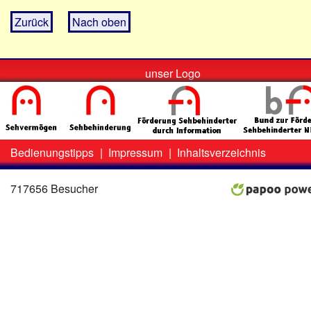
Zurück
Nach oben
unser Logo
Bedienungstipps
|
Impressum
|
Inhaltsverzeichnis
Zweit-
Lo
Menü
717656 Besucher