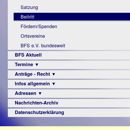
Monokular
Berichte
Satzung
Mac
Beitritt
Instagram-
Fördern/Spenden
Links
Ortsvereine
BFS e.V. bundesweit
BFS Aktuell
Termine ▼
Anträge - Recht ▼
Veranstaltungsprogramme
Infos allgemein ▼
Archiv
Urteile
Adressen ▼
Sehbehinderung
Frühförderung
Nachrichten-Archiv
Augenoptiker
Schule
Berufsbildungswerke
Datenschutzerklärung
Ausbildung
Berufsförderungswerke
–