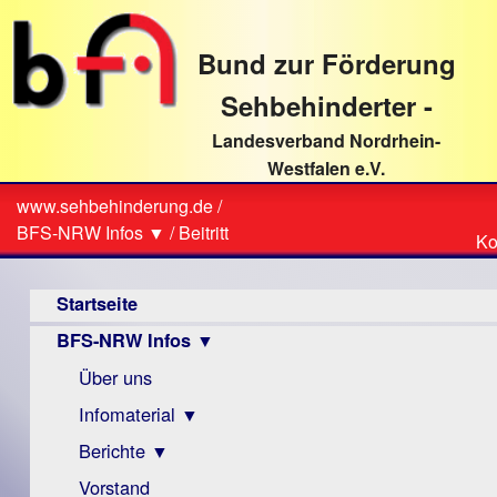
direkt
zum
Bund zur Förderung
Textinhalt
Sehbehinderter -
Landesverband Nordrhein-
Westfalen e.V.
Suche
www.sehbehinderung.de
/
Z
Sie
BFS-NRW Infos ▼
/
Beitritt
Ko
Ko
sind
Hauptmenü
hier
Startseite
BFS-NRW Infos ▼
Über uns
Infomaterial ▼
Berichte ▼
Visus
Zeitschrift
Vorstand
Archiv