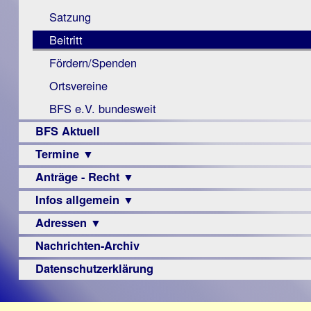
Monokular
Berichte
Satzung
Mac
Beitritt
Instagram-
Fördern/Spenden
Links
Ortsvereine
BFS e.V. bundesweit
BFS Aktuell
Termine ▼
Anträge - Recht ▼
Veranstaltungsprogramme
Infos allgemein ▼
Archiv
Urteile
Adressen ▼
Sehbehinderung
Frühförderung
Nachrichten-Archiv
Augenoptiker
Schule
Berufsbildungswerke
Datenschutzerklärung
Ausbildung
Berufsförderungswerke
–