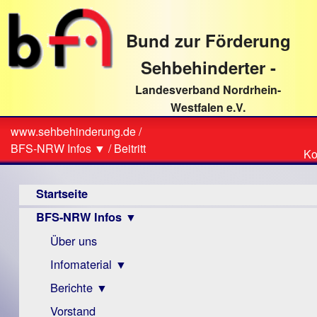
direkt
zum
Bund zur Förderung
Textinhalt
Sehbehinderter -
Landesverband Nordrhein-
Westfalen e.V.
Suche
www.sehbehinderung.de
/
Z
Sie
BFS-NRW Infos ▼
/
Beitritt
Ko
Ko
sind
Hauptmenü
hier
Startseite
BFS-NRW Infos ▼
Über uns
Infomaterial ▼
Berichte ▼
Visus
Zeitschrift
Vorstand
Archiv