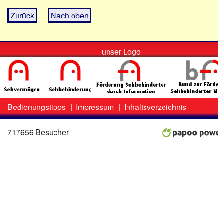
Zurück
Nach oben
unser Logo
Bedienungstipps
|
Impressum
|
Inhaltsverzeichnis
Zweit-
Lo
Menü
717656 Besucher