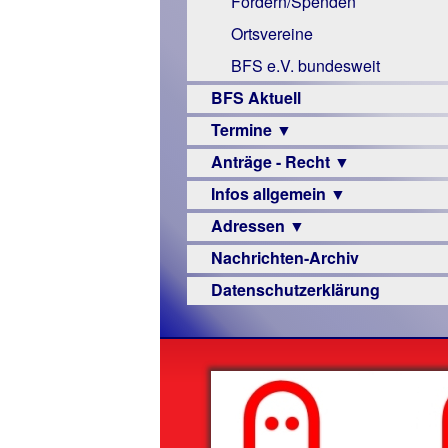
Fördern/Spenden
Links
Ortsvereine
BFS e.V. bundesweit
BFS Aktuell
Termine ▼
Anträge - Recht ▼
Veranstaltungsprogramme
Infos allgemein ▼
Archiv
Urteile
Adressen ▼
Sehbehinderung
Nachrichten-Archiv
Frühförderung
Augenoptiker
Datenschutzerklärung
Schule
Berufsbildungswerke
Ausbildung
Berufsförderungswerke
–
Familienratgeber
Beruf
Hörbüchereien
Senioren
Reha-
Hilfsmittel
Lehrer