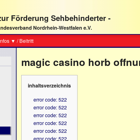
ur Förderung Sehbehinderter -
ndesverband Nordrhein-Westfalen e.V.
Suche
nfos ▼
/
Beitritt
magic casino horb offnu
inhaltsverzeichnis
error code: 522
error code: 522
error code: 522
error code: 522
error code: 522
error code: 522