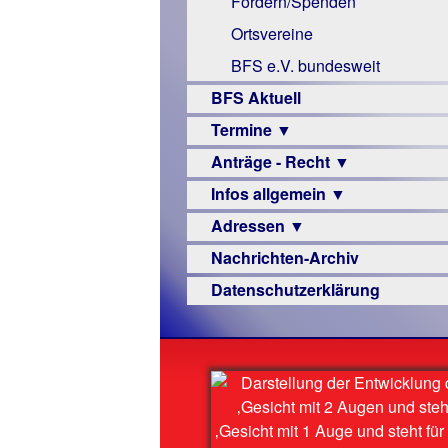
Fördern/Spenden
Links
Ortsvereine
BFS e.V. bundesweit
BFS Aktuell
Termine ▼
Anträge - Recht ▼
Veranstaltungsprogramme
Infos allgemein ▼
Archiv
Urteile
Adressen ▼
Sehbehinderung
Nachrichten-Archiv
Frühförderung
Augenoptiker
Datenschutzerklärung
Schule
Berufsbildungswerke
Ausbildung
Berufsförderungswerke
–
Familienratgeber
Beruf
Hörbüchereien
Senioren
Reha-
Hilfsmittel
Lehrer