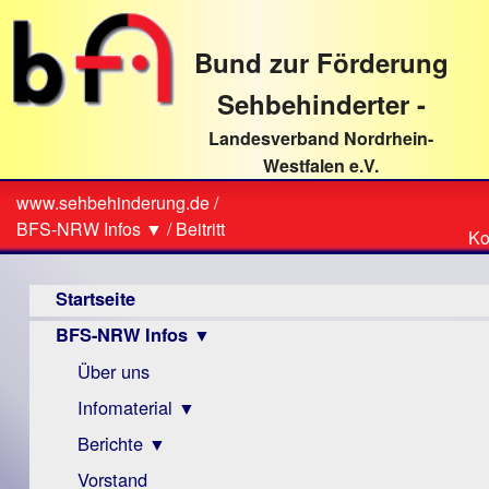
direkt
zum
Bund zur Förderung
Textinhalt
Sehbehinderter -
Landesverband Nordrhein-
Westfalen e.V.
Suche
www.sehbehinderung.de
/
Z
Sie
BFS-NRW Infos ▼
/
Beitritt
Ko
Ko
sind
Hauptmenü
hier
Startseite
BFS-NRW Infos ▼
Über uns
Infomaterial ▼
Berichte ▼
Visus
Zeitschrift
Vorstand
Archiv