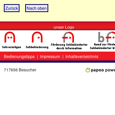
Zurück
Nach oben
unser Logo
Bedienungstipps
|
Impressum
|
Inhaltsverzeichnis
Zweit-
Lo
Menü
717656 Besucher