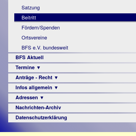
Monokular
Berichte
Satzung
Mac
Beitritt
Instagram-
Fördern/Spenden
Links
Ortsvereine
BFS e.V. bundesweit
BFS Aktuell
Termine ▼
Anträge - Recht ▼
Veranstaltungsprogramme
Infos allgemein ▼
Archiv
Urteile
Adressen ▼
Sehbehinderung
Frühförderung
Nachrichten-Archiv
Augenoptiker
Schule
Berufsbildungswerke
Datenschutzerklärung
Ausbildung
Berufsförderungswerke
–