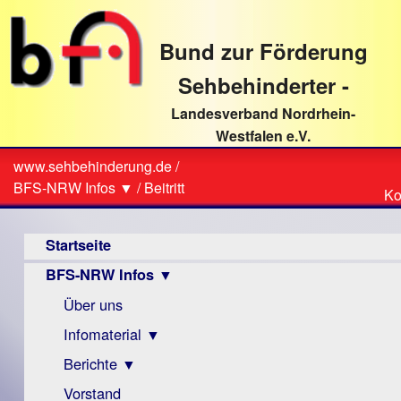
direkt
zum
Bund zur Förderung
Textinhalt
Sehbehinderter -
Landesverband Nordrhein-
Westfalen e.V.
Suche
www.sehbehinderung.de
/
Z
Sie
BFS-NRW Infos ▼
/
Beitritt
Ko
Ko
sind
Hauptmenü
hier
Startseite
BFS-NRW Infos ▼
Über uns
Infomaterial ▼
Berichte ▼
Visus
Zeitschrift
Vorstand
Archiv