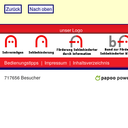
Zurück
Nach oben
unser Logo
Bedienungstipps
|
Impressum
|
Inhaltsverzeichnis
Zweit-
Lo
Menü
717656 Besucher