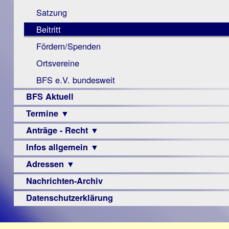
Monokular
Berichte
Satzung
Mac
Beitritt
Instagram-
Fördern/Spenden
Links
Ortsvereine
BFS e.V. bundesweit
BFS Aktuell
Termine ▼
Anträge - Recht ▼
Veranstaltungsprogramme
Infos allgemein ▼
Archiv
Urteile
Adressen ▼
Sehbehinderung
Frühförderung
Nachrichten-Archiv
Augenoptiker
Schule
Berufsbildungswerke
Datenschutzerklärung
Ausbildung
Berufsförderungswerke
–