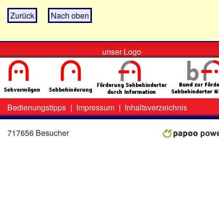
Zurück
Nach oben
unser Logo
Bedienungstipps
|
Impressum
|
Inhaltsverzeichnis
Zweit-
Lo
Menü
717656 Besucher