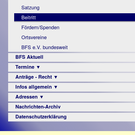
Monokular
Berichte
Satzung
Mac
Beitritt
Instagram-
Fördern/Spenden
Links
Ortsvereine
BFS e.V. bundesweit
BFS Aktuell
Termine ▼
Anträge - Recht ▼
Veranstaltungsprogramme
Infos allgemein ▼
Archiv
Urteile
Adressen ▼
Sehbehinderung
Frühförderung
Nachrichten-Archiv
Augenoptiker
Schule
Berufsbildungswerke
Datenschutzerklärung
Ausbildung
Berufsförderungswerke
–