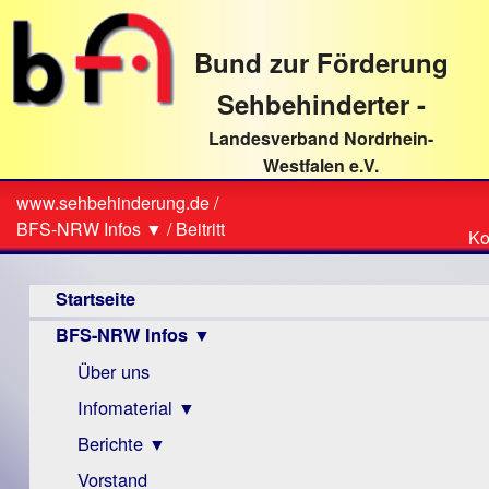
direkt
zum
Bund zur Förderung
Textinhalt
Sehbehinderter -
Landesverband Nordrhein-
Westfalen e.V.
Suche
www.sehbehinderung.de
/
Z
Sie
BFS-NRW Infos ▼
/
Beitritt
Ko
Ko
sind
Hauptmenü
hier
Startseite
BFS-NRW Infos ▼
Über uns
Infomaterial ▼
Berichte ▼
Visus
Zeitschrift
Vorstand
Archiv