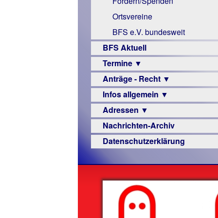
Fördern/Spenden
Links
Ortsvereine
BFS e.V. bundesweit
BFS Aktuell
Termine ▼
Anträge - Recht ▼
Veranstaltungsprogramme
Infos allgemein ▼
Archiv
Urteile
Adressen ▼
Sehbehinderung
Nachrichten-Archiv
Frühförderung
Augenoptiker
Datenschutzerklärung
Schule
Berufsbildungswerke
Ausbildung
Berufsförderungswerke
–
Familienratgeber
Beruf
Hörbüchereien
Senioren
Reha-
Hilfsmittel
Lehrer