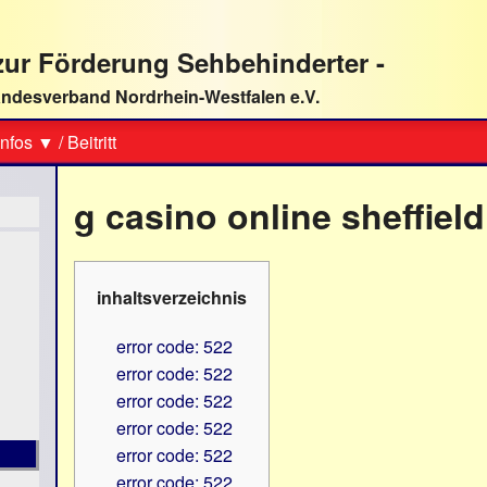
ur Förderung Sehbehinderter -
ndesverband Nordrhein-Westfalen e.V.
Suche
nfos ▼
/
Beitritt
g casino online sheffield
inhaltsverzeichnis
error code: 522
error code: 522
error code: 522
error code: 522
error code: 522
error code: 522