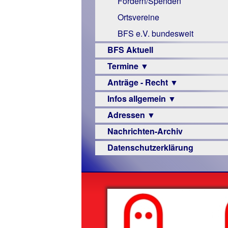
Fördern/Spenden
Links
Ortsvereine
BFS e.V. bundesweit
BFS Aktuell
Termine ▼
Anträge - Recht ▼
Veranstaltungsprogramme
Infos allgemein ▼
Archiv
Urteile
Adressen ▼
Sehbehinderung
Nachrichten-Archiv
Frühförderung
Augenoptiker
Datenschutzerklärung
Schule
Berufsbildungswerke
Ausbildung
Berufsförderungswerke
–
Familienratgeber
Beruf
Hörbüchereien
Senioren
Reha-
Hilfsmittel
Lehrer