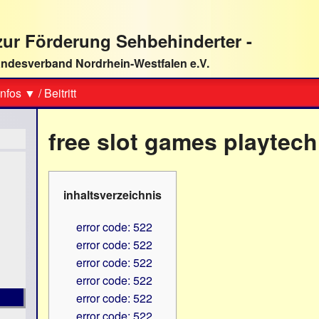
ur Förderung Sehbehinderter -
ndesverband Nordrhein-Westfalen e.V.
Suche
nfos ▼
/
Beitritt
free slot games playtech
inhaltsverzeichnis
error code: 522
error code: 522
error code: 522
error code: 522
error code: 522
error code: 522