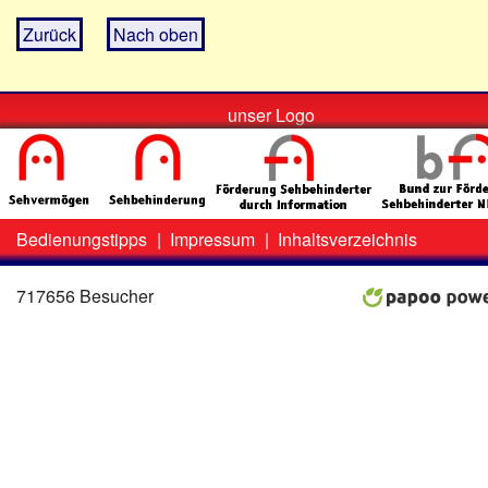
Zurück
Nach oben
unser Logo
Bedienungstipps
|
Impressum
|
Inhaltsverzeichnis
Zweit-
Lo
Menü
717656 Besucher