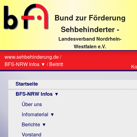
direkt
zum
Bund zur Förderung
Textinhalt
Sehbehinderter -
Landesverband Nordrhein-
Westfalen e.V.
Suche
www.sehbehinderung.de
/
Z
Sie
BFS-NRW Infos ▼
/
Beitritt
Ko
Ko
sind
Hauptmenü
hier
Startseite
BFS-NRW Infos ▼
Über uns
Infomaterial ▼
Berichte ▼
Visus
Zeitschrift
Vorstand
Archiv