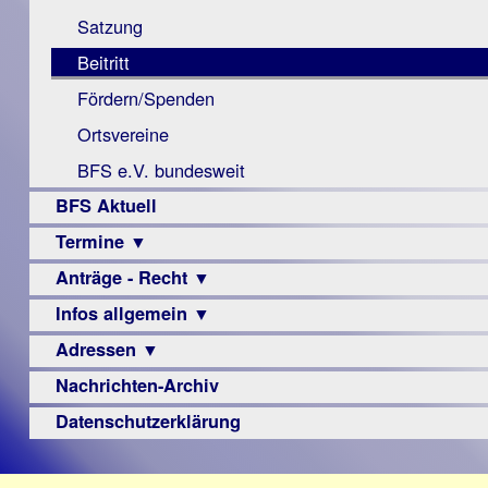
Monokular
Berichte
Satzung
Mac
Beitritt
Instagram-
Fördern/Spenden
Links
Ortsvereine
BFS e.V. bundesweit
BFS Aktuell
Termine ▼
Anträge - Recht ▼
Veranstaltungsprogramme
Infos allgemein ▼
Archiv
Urteile
Adressen ▼
Sehbehinderung
Frühförderung
Nachrichten-Archiv
Augenoptiker
Schule
Berufsbildungswerke
Datenschutzerklärung
Ausbildung
Berufsförderungswerke
–