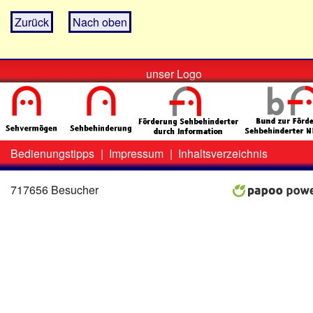
Zurück
Nach oben
unser Logo
Bedienungstipps
|
Impressum
|
Inhaltsverzeichnis
Zweit-
Lo
Menü
717656 Besucher