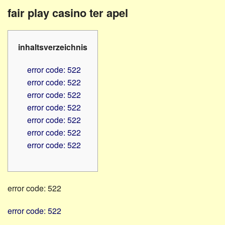
Familienratgeber
Beruf
fair play casino ter apel
Hörbüchereien
Senioren
Reha-
Hilfsmittel
Lehrer
inhaltsverzeichnis
-
Schulen
PC
error code: 522
Verbände
error code: 522
error code: 522
error code: 522
error code: 522
error code: 522
error code: 522
error code: 522
error code: 522