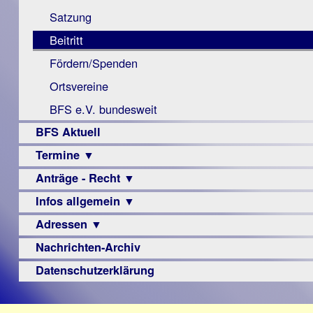
Monokular
Berichte
Satzung
Mac
Beitritt
Instagram-
Fördern/Spenden
Links
Ortsvereine
BFS e.V. bundesweit
BFS Aktuell
Termine ▼
Anträge - Recht ▼
Veranstaltungsprogramme
Infos allgemein ▼
Archiv
Urteile
Adressen ▼
Sehbehinderung
Frühförderung
Nachrichten-Archiv
Augenoptiker
Schule
Berufsbildungswerke
Datenschutzerklärung
Ausbildung
Berufsförderungswerke
–