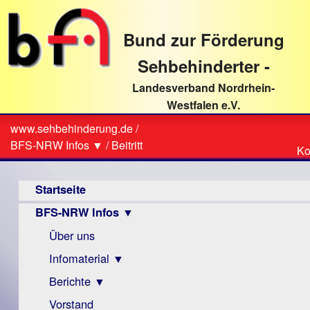
direkt
zum
Bund zur Förderung
Textinhalt
Sehbehinderter -
Landesverband Nordrhein-
Westfalen e.V.
Suche
www.sehbehinderung.de
/
Z
Sie
BFS-NRW Infos ▼
/
Beitritt
Ko
Ko
sind
Hauptmenü
hier
Startseite
BFS-NRW Infos ▼
Über uns
Infomaterial ▼
Berichte ▼
Visus
Zeitschrift
Vorstand
Archiv