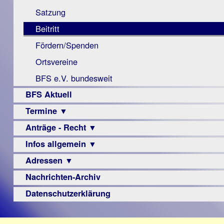
Monokular
Berichte
Satzung
Mac
Beitritt
Instagram-
Fördern/Spenden
Links
Ortsvereine
BFS e.V. bundesweit
BFS Aktuell
Termine ▼
Anträge - Recht ▼
Veranstaltungsprogramme
Infos allgemein ▼
Archiv
Urteile
Adressen ▼
Sehbehinderung
Frühförderung
Nachrichten-Archiv
Augenoptiker
Schule
Berufsbildungswerke
Datenschutzerklärung
Ausbildung
Berufsförderungswerke
–