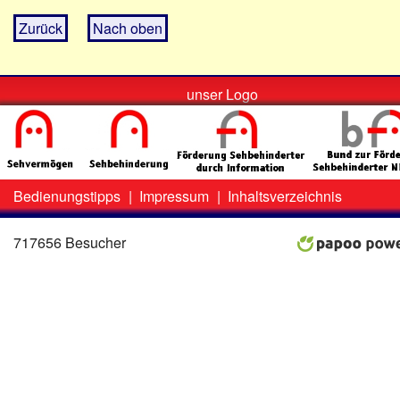
Zurück
Nach oben
unser Logo
Bedienungstipps
|
Impressum
|
Inhaltsverzeichnis
Zweit-
Lo
Menü
717656 Besucher