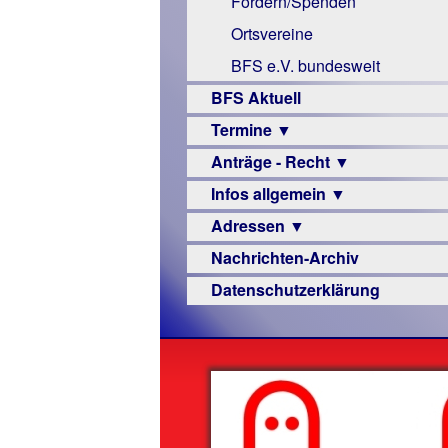
Fördern/Spenden
Links
Ortsvereine
BFS e.V. bundesweit
BFS Aktuell
Termine ▼
Anträge - Recht ▼
Veranstaltungsprogramme
Infos allgemein ▼
Archiv
Urteile
Adressen ▼
Sehbehinderung
Nachrichten-Archiv
Frühförderung
Augenoptiker
Datenschutzerklärung
Schule
Berufsbildungswerke
Ausbildung
Berufsförderungswerke
–
Familienratgeber
Beruf
Hörbüchereien
Senioren
Reha-
Hilfsmittel
Lehrer