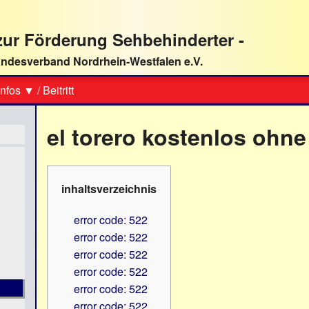
ur Förderung Sehbehinderter -
ndesverband Nordrhein-Westfalen e.V.
Suche
nfos ▼
/
Beitritt
el torero kostenlos ohn
inhaltsverzeichnis
error code: 522
error code: 522
error code: 522
error code: 522
error code: 522
error code: 522