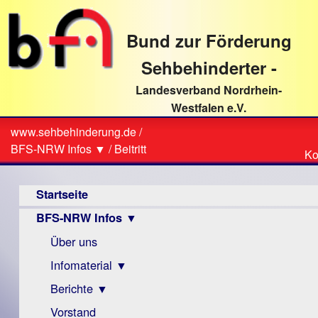
direkt
zum
Bund zur Förderung
Textinhalt
Sehbehinderter -
Landesverband Nordrhein-
Westfalen e.V.
Suche
www.sehbehinderung.de
/
Z
Sie
BFS-NRW Infos ▼
/
Beitritt
Ko
Ko
sind
Hauptmenü
hier
Startseite
BFS-NRW Infos ▼
Über uns
Infomaterial ▼
Berichte ▼
Visus
Zeitschrift
Vorstand
Archiv