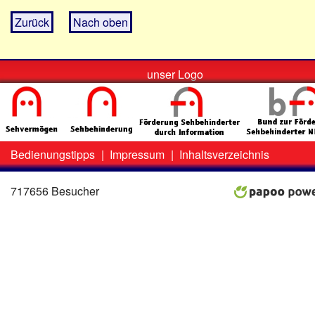
Zurück
Nach oben
unser Logo
Bedienungstipps
|
Impressum
|
Inhaltsverzeichnis
Zweit-
Lo
Menü
717656 Besucher