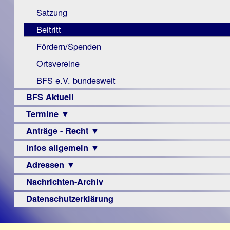
Monokular
Berichte
Satzung
Mac
Beitritt
Instagram-
Fördern/Spenden
Links
Ortsvereine
BFS e.V. bundesweit
BFS Aktuell
Termine ▼
Anträge - Recht ▼
Veranstaltungsprogramme
Infos allgemein ▼
Archiv
Urteile
Adressen ▼
Sehbehinderung
Frühförderung
Nachrichten-Archiv
Augenoptiker
Schule
Berufsbildungswerke
Datenschutzerklärung
Ausbildung
Berufsförderungswerke
–