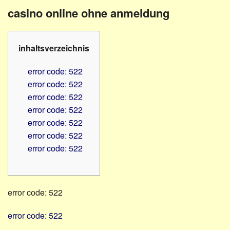
Familienratgeber
Beruf
casino online ohne anmeldung
Hörbüchereien
Senioren
Reha-
Hilfsmittel
Lehrer
inhaltsverzeichnis
-
Schulen
PC
error code: 522
Verbände
error code: 522
error code: 522
error code: 522
error code: 522
error code: 522
error code: 522
error code: 522
error code: 522