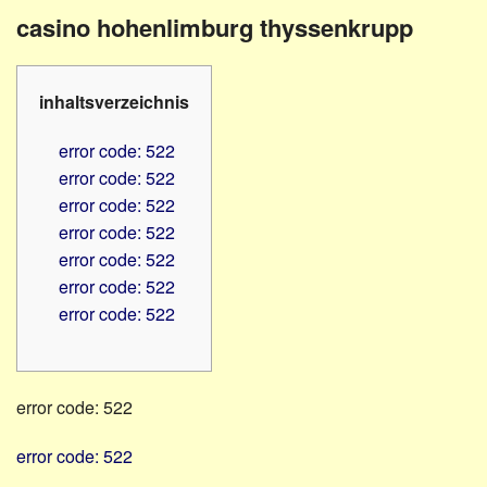
Familienratgeber
Beruf
casino hohenlimburg thyssenkrupp
Hörbüchereien
Senioren
Reha-
Hilfsmittel
Lehrer
inhaltsverzeichnis
-
Schulen
PC
error code: 522
Verbände
error code: 522
error code: 522
error code: 522
error code: 522
error code: 522
error code: 522
error code: 522
error code: 522