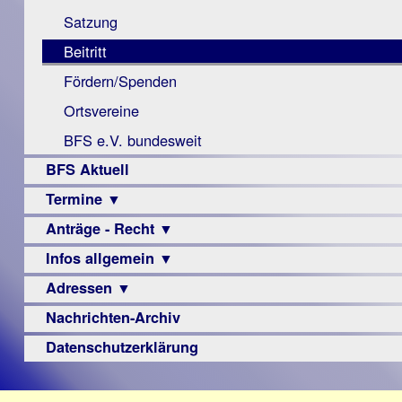
Monokular
Berichte
Satzung
Mac
Beitritt
Instagram-
Fördern/Spenden
Links
Ortsvereine
BFS e.V. bundesweit
BFS Aktuell
Termine ▼
Anträge - Recht ▼
Veranstaltungsprogramme
Infos allgemein ▼
Archiv
Urteile
Adressen ▼
Sehbehinderung
Frühförderung
Nachrichten-Archiv
Augenoptiker
Schule
Berufsbildungswerke
Datenschutzerklärung
Ausbildung
Berufsförderungswerke
–