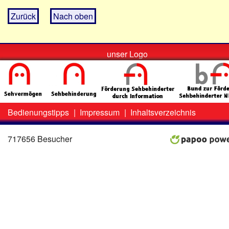
Zurück
Nach oben
unser Logo
Bedienungstipps
|
Impressum
|
Inhaltsverzeichnis
Zweit-
Lo
Menü
717656 Besucher