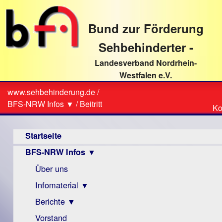
direkt
zum
Bund zur Förderung
Textinhalt
Sehbehinderter -
Landesverband Nordrhein-
Westfalen e.V.
Suche
www.sehbehinderung.de
/
Z
Sie
BFS-NRW Infos ▼
/
Beitritt
Ko
Ko
sind
Hauptmenü
hier
Startseite
BFS-NRW Infos ▼
Über uns
Infomaterial ▼
Berichte ▼
Visus
Zeitschrift
Vorstand
Archiv