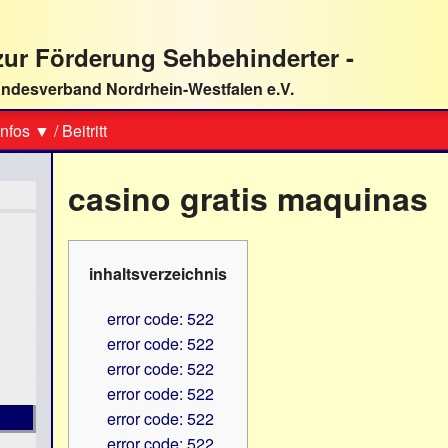
ur Förderung Sehbehinderter -
ndesverband Nordrhein-Westfalen e.V.
Suche
nfos ▼
/
Beitritt
casino gratis maquinas
inhaltsverzeichnis
error code: 522
error code: 522
error code: 522
error code: 522
error code: 522
error code: 522