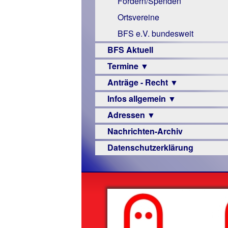
Fördern/Spenden
Links
Ortsvereine
BFS e.V. bundesweit
BFS Aktuell
Termine ▼
Anträge - Recht ▼
Veranstaltungsprogramme
Infos allgemein ▼
Archiv
Urteile
Adressen ▼
Sehbehinderung
Nachrichten-Archiv
Frühförderung
Augenoptiker
Datenschutzerklärung
Schule
Berufsbildungswerke
Ausbildung
Berufsförderungswerke
–
Familienratgeber
Beruf
Hörbüchereien
Senioren
Reha-
Hilfsmittel
Lehrer