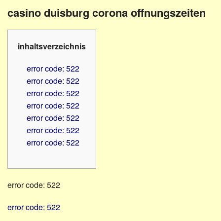
Familienratgeber
Beruf
casino duisburg corona offnungszeiten
Hörbüchereien
Senioren
Reha-
Hilfsmittel
Lehrer
inhaltsverzeichnis
-
Schulen
PC
error code: 522
Verbände
error code: 522
error code: 522
error code: 522
error code: 522
error code: 522
error code: 522
error code: 522
error code: 522