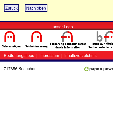
Zurück
Nach oben
unser Logo
Bedienungstipps
|
Impressum
|
Inhaltsverzeichnis
Zweit-
Lo
Menü
717656 Besucher