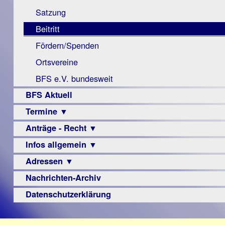
Monokular
Berichte
Satzung
Mac
Beitritt
Instagram-
Fördern/Spenden
Links
Ortsvereine
BFS e.V. bundesweit
BFS Aktuell
Termine ▼
Anträge - Recht ▼
Veranstaltungsprogramme
Infos allgemein ▼
Archiv
Urteile
Adressen ▼
Sehbehinderung
Frühförderung
Nachrichten-Archiv
Augenoptiker
Schule
Berufsbildungswerke
Datenschutzerklärung
Ausbildung
Berufsförderungswerke
–