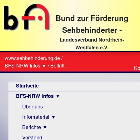
direkt
zum
Bund zur Förderung
Textinhalt
Sehbehinderter -
Landesverband Nordrhein-
Westfalen e.V.
Suche
www.sehbehinderung.de
/
Z
Sie
BFS-NRW Infos ▼
/
Beitritt
Ko
Ko
sind
Hauptmenü
hier
Startseite
BFS-NRW Infos ▼
Über uns
Infomaterial ▼
Berichte ▼
Visus
Zeitschrift
Vorstand
Archiv