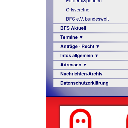
Fördern/Spenden
Links
Ortsvereine
BFS e.V. bundesweit
BFS Aktuell
Termine ▼
Anträge - Recht ▼
Veranstaltungsprogramme
Infos allgemein ▼
Archiv
Urteile
Adressen ▼
Sehbehinderung
Nachrichten-Archiv
Frühförderung
Augenoptiker
Datenschutzerklärung
Schule
Berufsbildungswerke
Ausbildung
Berufsförderungswerke
–
Familienratgeber
Beruf
Hörbüchereien
Senioren
Reha-
Hilfsmittel
Lehrer