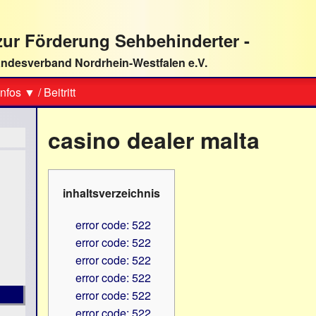
ur Förderung Sehbehinderter -
ndesverband Nordrhein-Westfalen e.V.
Suche
nfos ▼
/
Beitritt
casino dealer malta
inhaltsverzeichnis
error code: 522
error code: 522
error code: 522
error code: 522
error code: 522
error code: 522