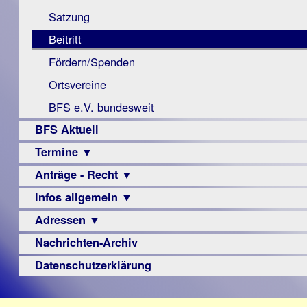
Monokular
Berichte
Satzung
Mac
Beitritt
Instagram-
Fördern/Spenden
Links
Ortsvereine
BFS e.V. bundesweit
BFS Aktuell
Termine ▼
Anträge - Recht ▼
Veranstaltungsprogramme
Infos allgemein ▼
Archiv
Urteile
Adressen ▼
Sehbehinderung
Frühförderung
Nachrichten-Archiv
Augenoptiker
Schule
Berufsbildungswerke
Datenschutzerklärung
Ausbildung
Berufsförderungswerke
–