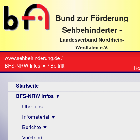
direkt
zum
Bund zur Förderung
Textinhalt
Sehbehinderter -
Landesverband Nordrhein-
Westfalen e.V.
Suche
www.sehbehinderung.de
/
Z
Sie
BFS-NRW Infos ▼
/
Beitritt
Ko
Ko
sind
Hauptmenü
hier
Startseite
BFS-NRW Infos ▼
Über uns
Infomaterial ▼
Berichte ▼
Visus
Zeitschrift
Vorstand
Archiv