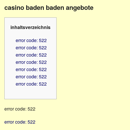
Familienratgeber
Beruf
casino baden baden angebote
Hörbüchereien
Senioren
Reha-
Hilfsmittel
Lehrer
inhaltsverzeichnis
-
Schulen
PC
error code: 522
Verbände
error code: 522
error code: 522
error code: 522
error code: 522
error code: 522
error code: 522
error code: 522
error code: 522