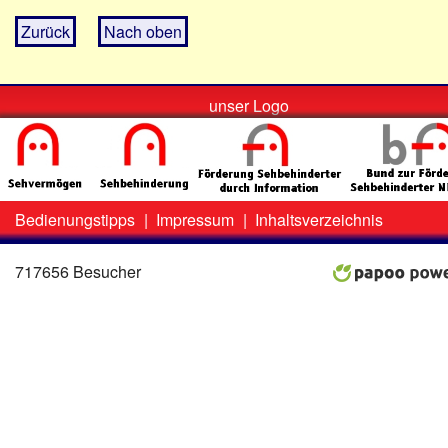
Zurück
Nach oben
unser Logo
Bedienungstipps
|
Impressum
|
Inhaltsverzeichnis
Zweit-
Lo
Menü
717656 Besucher