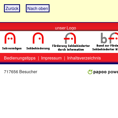
Zurück
Nach oben
unser Logo
Bedienungstipps
|
Impressum
|
Inhaltsverzeichnis
Zweit-
Lo
Menü
717656 Besucher