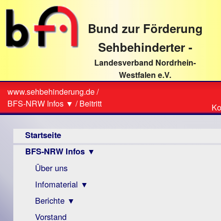
direkt
zum
Bund zur Förderung
Textinhalt
Sehbehinderter -
Landesverband Nordrhein-
Westfalen e.V.
Suche
www.sehbehinderung.de
/
Z
Sie
BFS-NRW Infos ▼
/
Beitritt
Ko
Ko
sind
Hauptmenü
hier
Startseite
BFS-NRW Infos ▼
Über uns
Infomaterial ▼
Berichte ▼
Visus
Zeitschrift
Vorstand
Archiv