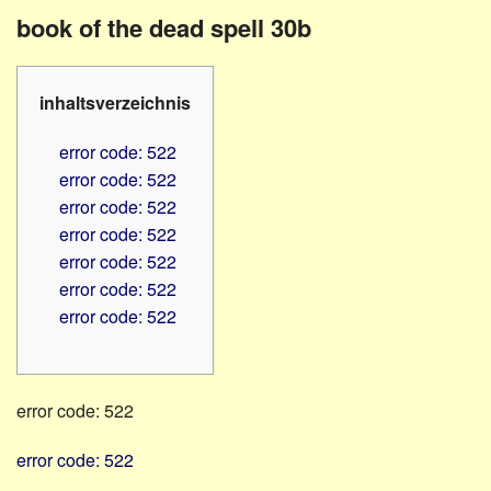
Familienratgeber
Beruf
book of the dead spell 30b
Hörbüchereien
Senioren
Reha-
Hilfsmittel
Lehrer
inhaltsverzeichnis
-
Schulen
PC
error code: 522
Verbände
error code: 522
error code: 522
error code: 522
error code: 522
error code: 522
error code: 522
error code: 522
error code: 522