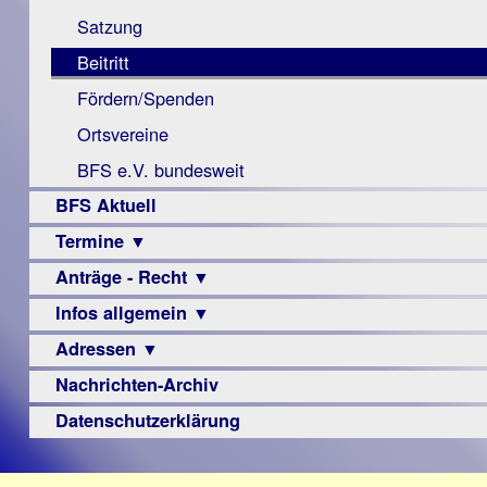
Monokular
Berichte
Satzung
Mac
Beitritt
Instagram-
Fördern/Spenden
Links
Ortsvereine
BFS e.V. bundesweit
BFS Aktuell
Termine ▼
Anträge - Recht ▼
Veranstaltungsprogramme
Infos allgemein ▼
Archiv
Urteile
Adressen ▼
Sehbehinderung
Frühförderung
Nachrichten-Archiv
Augenoptiker
Schule
Berufsbildungswerke
Datenschutzerklärung
Ausbildung
Berufsförderungswerke
–