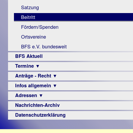
Monokular
Berichte
Satzung
Mac
Beitritt
Instagram-
Fördern/Spenden
Links
Ortsvereine
BFS e.V. bundesweit
BFS Aktuell
Termine ▼
Anträge - Recht ▼
Veranstaltungsprogramme
Infos allgemein ▼
Archiv
Urteile
Adressen ▼
Sehbehinderung
Frühförderung
Nachrichten-Archiv
Augenoptiker
Schule
Berufsbildungswerke
Datenschutzerklärung
Ausbildung
Berufsförderungswerke
–