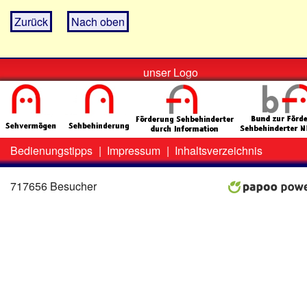
Zurück
Nach oben
unser Logo
Bedienungstipps
|
Impressum
|
Inhaltsverzeichnis
Zweit-
Lo
Menü
717656 Besucher