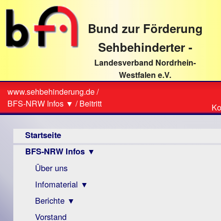
direkt
zum
Bund zur Förderung
Textinhalt
Sehbehinderter -
Landesverband Nordrhein-
Westfalen e.V.
Suche
www.sehbehinderung.de
/
Z
Sie
BFS-NRW Infos ▼
/
Beitritt
Ko
Ko
sind
Hauptmenü
hier
Startseite
BFS-NRW Infos ▼
Über uns
Infomaterial ▼
Berichte ▼
Visus
Zeitschrift
Vorstand
Archiv