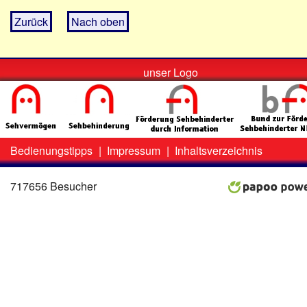
Zurück
Nach oben
unser Logo
Bedienungstipps
|
Impressum
|
Inhaltsverzeichnis
Zweit-
Lo
Menü
717656 Besucher