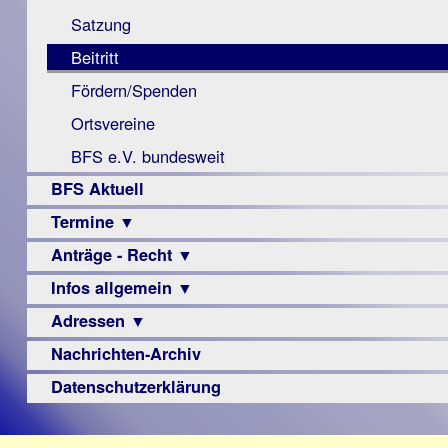
Monokular
Berichte
Satzung
Mac
Beitritt
Instagram-
Fördern/Spenden
Links
Ortsvereine
BFS e.V. bundesweit
BFS Aktuell
Termine ▼
Anträge - Recht ▼
Veranstaltungsprogramme
Infos allgemein ▼
Archiv
Urteile
Adressen ▼
Sehbehinderung
Frühförderung
Nachrichten-Archiv
Augenoptiker
Schule
Berufsbildungswerke
Datenschutzerklärung
Ausbildung
Berufsförderungswerke
–