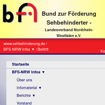
direkt
zum
Bund zur Förderung
Textinhalt
Sehbehinderter -
Landesverband Nordrhein-
Westfalen e.V.
Suche
www.sehbehinderung.de
/
Z
Sie
BFS-NRW Infos ▼
/
Beitritt
Ko
Ko
sind
Hauptmenü
hier
Startseite
BFS-NRW Infos ▼
Über uns
Infomaterial ▼
Berichte ▼
Visus
Zeitschrift
Vorstand
Archiv