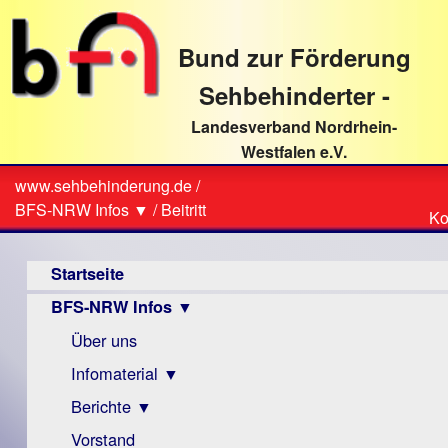
direkt
zum
Bund zur Förderung
Textinhalt
Sehbehinderter -
Landesverband Nordrhein-
Westfalen e.V.
Suche
www.sehbehinderung.de
/
Z
Sie
BFS-NRW Infos ▼
/
Beitritt
Ko
Ko
sind
Hauptmenü
hier
Startseite
BFS-NRW Infos ▼
Über uns
Infomaterial ▼
Berichte ▼
Visus
Zeitschrift
Vorstand
Archiv