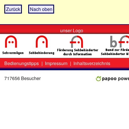
Zurück
Nach oben
unser Logo
Bedienungstipps
|
Impressum
|
Inhaltsverzeichnis
Zweit-
Lo
Menü
717656 Besucher