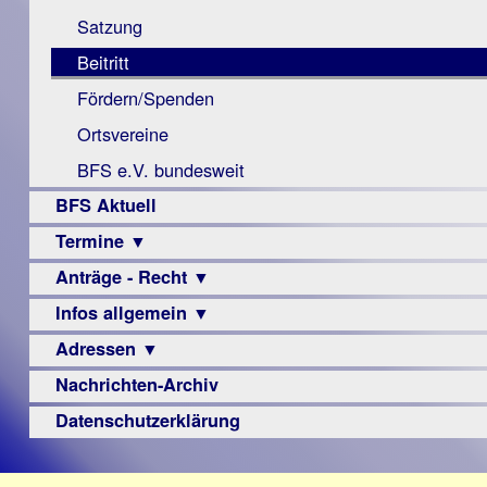
Monokular
Berichte
Satzung
Mac
Beitritt
Instagram-
Fördern/Spenden
Links
Ortsvereine
BFS e.V. bundesweit
BFS Aktuell
Termine ▼
Anträge - Recht ▼
Veranstaltungsprogramme
Infos allgemein ▼
Archiv
Urteile
Adressen ▼
Sehbehinderung
Frühförderung
Nachrichten-Archiv
Augenoptiker
Schule
Berufsbildungswerke
Datenschutzerklärung
Ausbildung
Berufsförderungswerke
–